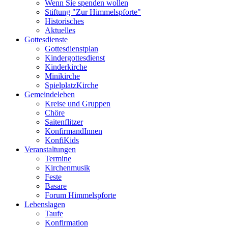
Wenn Sie spenden wollen
Stiftung "Zur Himmelspforte"
Historisches
Aktuelles
Gottesdienste
Gottesdienstplan
Kindergottesdienst
Kinderkirche
Minikirche
SpielplatzKirche
Gemeindeleben
Kreise und Gruppen
Chöre
Saitenflitzer
KonfirmandInnen
KonfiKids
Veranstaltungen
Termine
Kirchenmusik
Feste
Basare
Forum Himmelspforte
Lebenslagen
Taufe
Konfirmation