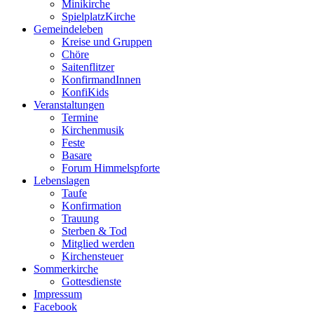
Minikirche
SpielplatzKirche
Gemeindeleben
Kreise und Gruppen
Chöre
Saitenflitzer
KonfirmandInnen
KonfiKids
Veranstaltungen
Termine
Kirchenmusik
Feste
Basare
Forum Himmelspforte
Lebenslagen
Taufe
Konfirmation
Trauung
Sterben & Tod
Mitglied werden
Kirchensteuer
Sommerkirche
Gottesdienste
Impressum
Facebook